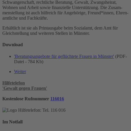
Schwanger­schaft, recht­liche Be­ra­tung, Ge­walt, Zwangs­heirat,
Wohnen und Arbeit sowie finanzielle Unter­stützung. Die Zu­sam­
men­stel­lung ist auch hilfreich für An­gehörige, Freund*innen, Ehren­
amt­liche und Fach­kräfte.
Erhältlich ist sie als Print­ausgabe beim Sozial­amt, dem Amt für
Gleich­stellung und weiteren Stellen in Münster.
Download
'Beratungsangebote für geflüchtete Frauen in Münster'
(PDF-
Datei - 784 Kb)
Weiter
Hilfetelefon
'Gewalt gegen Frauen'
Kostenlose Rufnummer
116016
Im Notfall