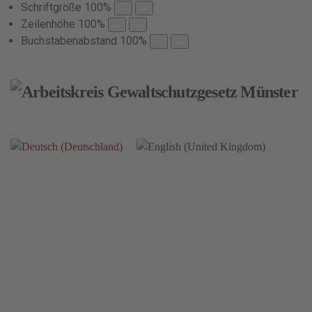
Schriftgröße
100
%
Zeilenhöhe
100
%
Buchstabenabstand
100
%
Informationen
Begriffserklärungen
Formen der Gewalt
Auswirkungen der Gewalt
Handlungsmöglichkeiten