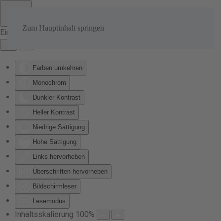
Zum Hauptinhalt springen
Eingabehilfen öffnen
Farben umkehren
Monochrom
Dunkler Kontrast
Heller Kontrast
Niedrige Sättigung
Hohe Sättigung
Links hervorheben
Überschriften hervorheben
Bildschirmleser
Lesemodus
Inhaltsskalierung
100
%